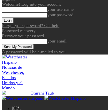
Welcome! Log into your account
your username
your password
Forgot your password? Get help
Password recovery
Recover your password
your email
A password will be e-mailed to you.
Noticias de
Westchester,
Estados
Unidos y el
Mundo
LOCAL