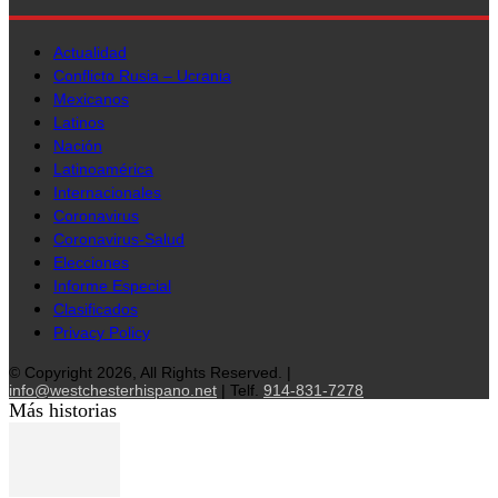
Actualidad
Conflicto Rusia – Ucrania
Mexicanos
Latinos
Nación
Latinoamérica
Internacionales
Coronavirus
Coronavirus-Salud
Elecciones
Informe Especial
Clasificados
Privacy Policy
© Copyright 2026, All Rights Reserved. |
info@westchesterhispano.net
| Telf.
914-831-7278
Más historias