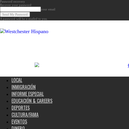
Password recovery
Recover your password
your email
A password will be e-mailed to you.
Noticias
de
Westchester,
Estados
Unidos
y
el
Mundo
LOCAL
INMIGRACIÓN
INFORME ESPECIAL
EDUCACIÓN & CAREERS
DEPORTES
CULTURA/FAMA
EVENTOS
DINERO