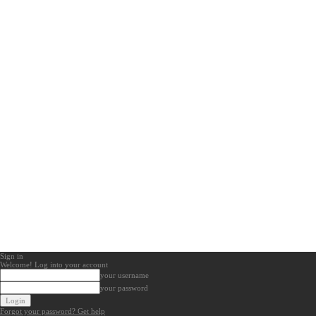
Sign in
Welcome! Log into your account
your username
your password
Forgot your password? Get help