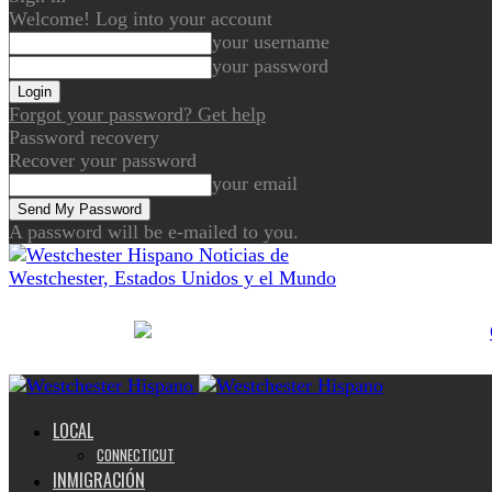
Welcome! Log into your account
your username
your password
Forgot your password? Get help
Password recovery
Recover your password
your email
A password will be e-mailed to you.
Noticias de
Westchester, Estados Unidos y el Mundo
LOCAL
CONNECTICUT
INMIGRACIÓN