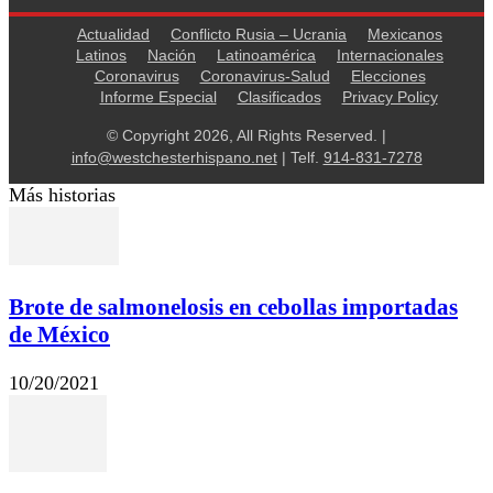
Actualidad
Conflicto Rusia – Ucrania
Mexicanos
Latinos
Nación
Latinoamérica
Internacionales
Coronavirus
Coronavirus-Salud
Elecciones
Informe Especial
Clasificados
Privacy Policy
© Copyright 2026, All Rights Reserved. |
info@westchesterhispano.net
| Telf.
914-831-7278
Más historias
Brote de salmonelosis en cebollas importadas
de México
10/20/2021