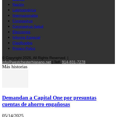
Nación
Latinoamérica
Internacionales
Coronavirus
Coronavirus-Salud
Elecciones
Informe Especial
Clasificados
Privacy Policy
© Copyright 2026, All Rights Reserved. |
info@westchesterhispano.net
| Telf.
914-831-7278
Más historias
Demandan a Capital One por presuntas
cuentas de ahorro engañosas
05/14/2025