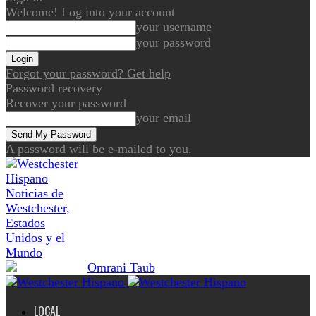
Welcome! Log into your account
your username
your password
Forgot your password? Get help
Password recovery
Recover your password
your email
A password will be e-mailed to you.
Noticias de
Westchester,
Estados
Unidos y el
Mundo
LOCAL