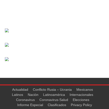
Actualidad
Conflicto Rusia – Ucrania
Mexicanos
Latinos
Nación
Latinoamérica
Internacionales
Coronavirus
Coronavirus-Salud
Elecciones
Informe Especial
Clasificados
Privacy Policy