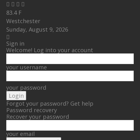
83.4
F
Westchester
Sunday, August 9, 2026
Sign in
Welcome! Log into your account
your username
your password
Forgot your password? Get help
Password recovery
Recover your password
your email