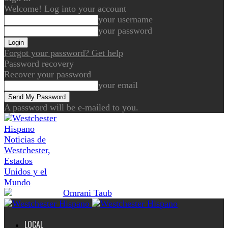
Welcome! Log into your account
your username
your password
Forgot your password? Get help
Password recovery
Recover your password
your email
A password will be e-mailed to you.
Noticias de
Westchester,
Estados
Unidos y el
Mundo
LOCAL