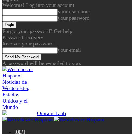
Welcome! Log into your account
your username
your password
Forgot your password? Get help
Password recovery
Recover your password
your email
A password will be e-mailed to you.
Noticias de
Westchester,
Estados
Unidos y el
Mundo
LOCAL