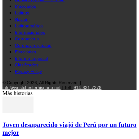
Mexicanos
Latinos
Nación
Latinoamérica
Internacionales
Coronavirus
Coronavirus-Salud
Elecciones
Informe Especial
Clasificados
Privacy Policy
© Copyright 2026, All Rights Reserved. |
info@westchesterhispano.net
| Telf.
914-831-7278
Más historias
Joven desaparecido viajó de Perú por un futuro
mejor