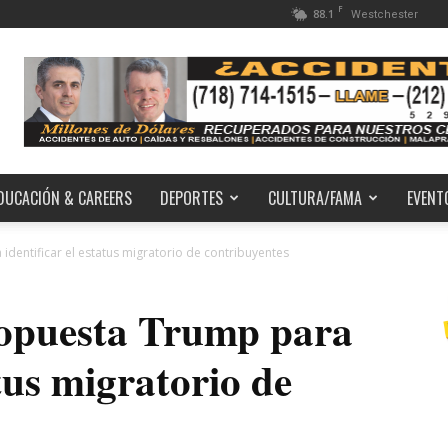
F
88.1
Westchester
DUCACIÓN & CAREERS
DEPORTES
CULTURA/FAMA
EVENT
dentificar el estatus migratorio de contribuyentes
opuesta Trump para
atus migratorio de