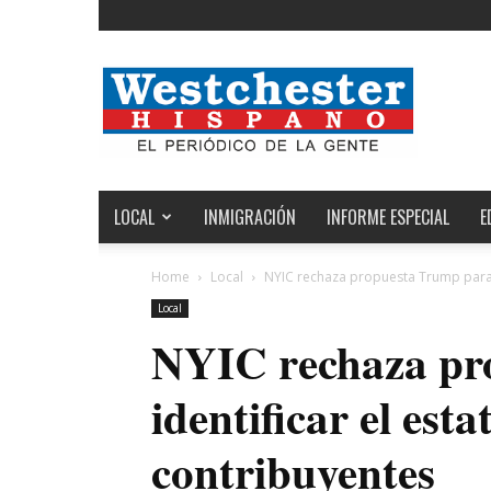
Noticias
de
Westchester,
Estados
Unidos
y
el
LOCAL
INMIGRACIÓN
INFORME ESPECIAL
E
Mundo
Home
Local
NYIC rechaza propuesta Trump para i
Local
NYIC rechaza pr
identificar el est
contribuyentes