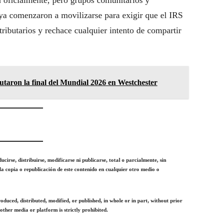
 oficialmente, pero grupos comunitarios y
ya comenzaron a movilizarse para exigir que el IRS
tributarios y rechace cualquier intento de compartir
utaron la final del Mundial 2026 en Westchester
irse, distribuirse, modificarse ni publicarse, total o parcialmente, sin
la copia o republicación de este contenido en cualquier otro medio o
uced, distributed, modified, or published, in whole or in part, without prior
other media or platform is strictly prohibited.