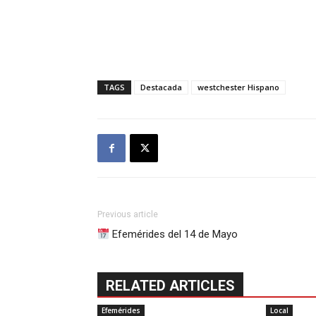
TAGS
Destacada
westchester Hispano
Previous article
Efemérides del 14 de Mayo
RELATED ARTICLES
Efemérides
Local