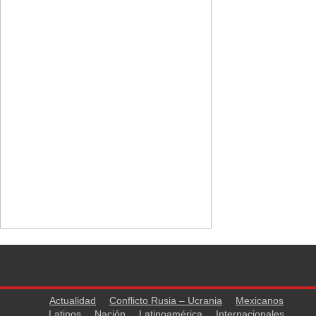
Actualidad
Conflicto Rusia – Ucrania
Mexicanos
Latinos
Nación
Latinoamérica
Internacionales