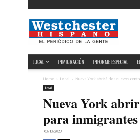
Noticias
de
Westchester,
Estados
Unidos
y
el
LOCAL
INMIGRACIÓN
INFORME ESPECIAL
E
Mundo
Home
Local
Nueva York abrirá dos nuevos centr
Local
Nueva York abrir
para inmigrantes
03/13/2023