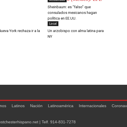
Sheinbaum: es “falso” que
consulados mexicanos hagan
política en EE.UU.
Local
ueva York rechaza ir a la
Un arzobispo con alma latina para
NY
nos
Latinos
Nación
Latinoamérica
Internacionales
Coronav
stchesterhispano.net
| Telf.
914-831-7278