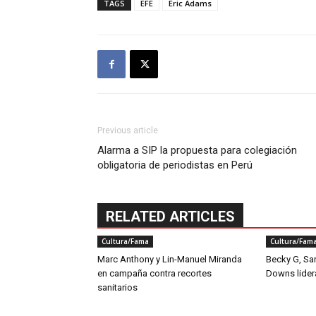
TAGS
EFE
Eric Adams
Previous article
Alarma a SIP la propuesta para colegiación
obligatoria de periodistas en Perú
RELATED ARTICLES
Cultura/Fama
Cultura/Fam
Marc Anthony y Lin-Manuel Miranda
Becky G, San
en campaña contra recortes
Downs lider
sanitarios