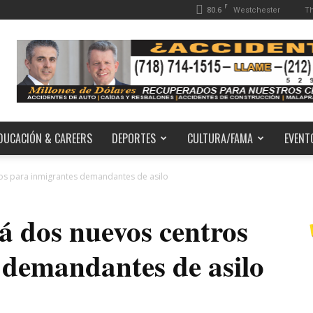
F
80.6
Th
Westchester
DUCACIÓN & CAREERS
DEPORTES
CULTURA/FAMA
EVENT
os para inmigrantes demandantes de asilo
á dos nuevos centros
 demandantes de asilo