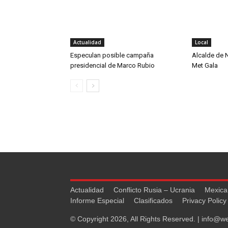
Actualidad
Local
Especulan posible campaña
Alcalde de N
presidencial de Marco Rubio
Met Gala
Actualidad
Conflicto Rusia – Ucrania
Mexica
Informe Especial
Clasificados
Privacy Policy
© Copyright 2026, All Rights Reserved. |
info@we