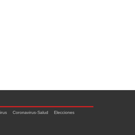
irus
Coronavirus-Salud
Elecciones