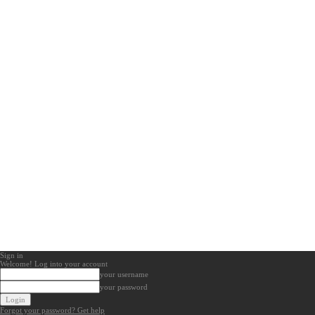
Sign in
Welcome! Log into your account
your username
your password
Forgot your password? Get help