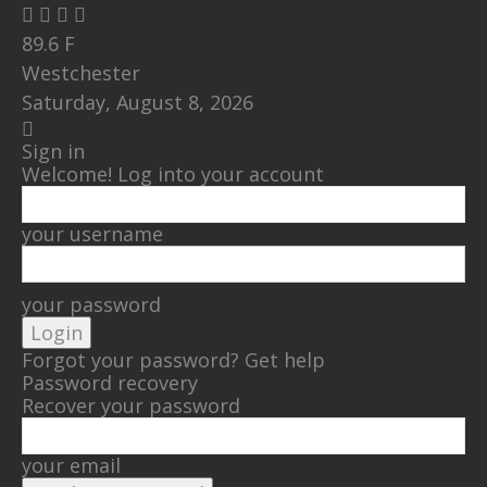
89.6
F
Westchester
Saturday, August 8, 2026
Sign in
Welcome! Log into your account
your username
your password
Forgot your password? Get help
Password recovery
Recover your password
your email