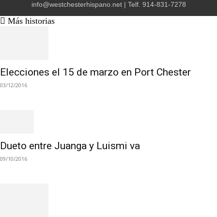
info@westchesterhispano.net
| Telf.
914-831-7278
Más historias
Elecciones el 15 de marzo en Port Chester
03/12/2016
Dueto entre Juanga y Luismi va
09/10/2016