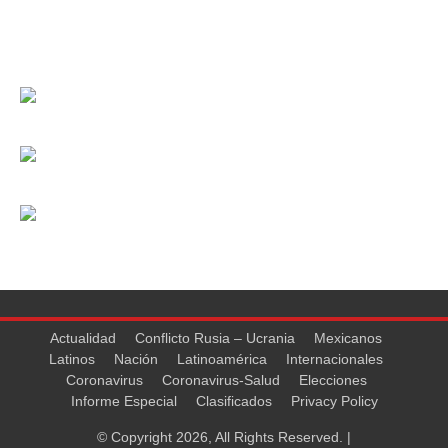
Actualidad
Conflicto Rusia – Ucrania
Mexicanos
Latinos
Nación
Latinoamérica
Internacionales
Coronavirus
Coronavirus-Salud
Elecciones
Informe Especial
Clasificados
Privacy Policy
© Copyright 2026, All Rights Reserved. |