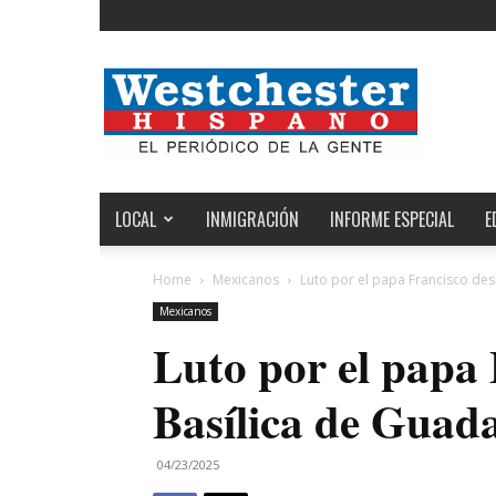
Noticias
de
Westchester,
Estados
Unidos
y
el
LOCAL
INMIGRACIÓN
INFORME ESPECIAL
E
Mundo
Home
Mexicanos
Luto por el papa Francisco de
Mexicanos
Luto por el papa 
Basílica de Guad
04/23/2025