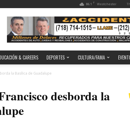
F
86.1
Th
Westchester
DUCACIÓN & CAREERS
DEPORTES
CULTURA/FAMA
EVENT
sborda la Basílica de Guadalupe
Francisco desborda la
alupe