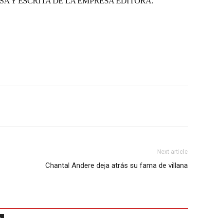
SA Y ESCRITA DE LA EMPRESA EDITORA.
Next article
Chantal Andere deja atrás su fama de villana