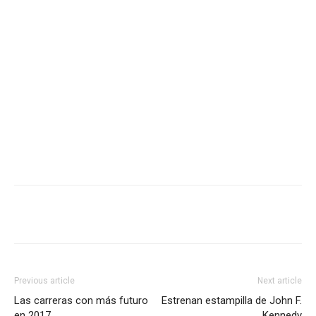
Previous article
Next article
Las carreras con más futuro
Estrenan estampilla de John F.
en 2017
Kennedy