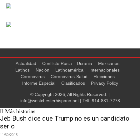
Actualidad
Conflicto Rusia – Ucrania
Mexicanos
Latinos
Nación
Latinoamérica
Internacionales
Coronavirus
Coronavirus-Salud
Elecciones
Informe Especial
Clasificados
Privacy Policy
© Copyright 2026, All Rights Reserved. |
info@westchesterhispano.net
| Telf.
914-831-7278
Más historias
Jeb Bush dice que Trump no es un candidato
serio
11/30/2015