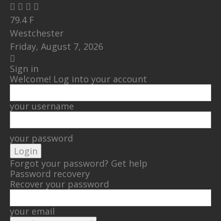
79.4
F
Westchester
Friday, August 7, 2026
Sign in
Welcome! Log into your account
your username
your password
Forgot your password? Get help
Password recovery
Recover your password
your email