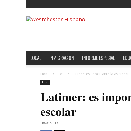
Noticias
de
Westchester,
Estados
Unidos
y
el
LOCAL
INMIGRACIÓN
INFORME ESPECIAL
EDU
Mundo
Home
Local
Latimer: es importante la asistencia
Local
Latimer: es impor
escolar
10/04/2019