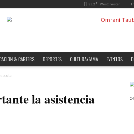
F
83.2
Th
Westchester
CACIÓN & CAREERS
DEPORTES
CULTURA/FAMA
EVENTOS
D
 escolar
tante la asistencia
24