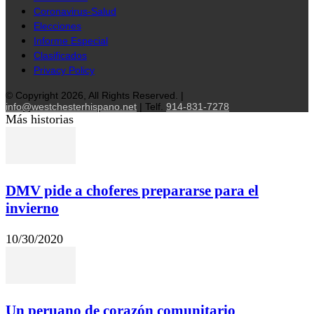
Coronavirus-Salud
Elecciones
Informe Especial
Clasificados
Privacy Policy
© Copyright 2026, All Rights Reserved. |
info@westchesterhispano.net
| Telf.
914-831-7278
Más historias
DMV pide a choferes prepararse para el
invierno
10/30/2020
Un peruano de corazón comunitario