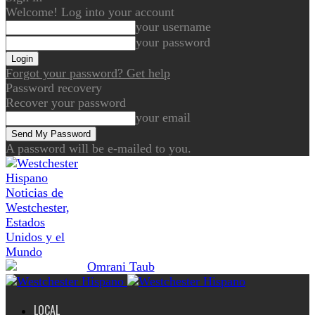
Welcome! Log into your account
your username
your password
Forgot your password? Get help
Password recovery
Recover your password
your email
A password will be e-mailed to you.
Noticias de
Westchester,
Estados
Unidos y el
Mundo
LOCAL