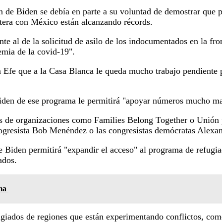
ión de Biden se debía en parte a su voluntad de demostrar que
tera con México están alcanzando récords.
e al de la solicitud de asilo de los indocumentados en la fron
emia de la covid-19".
a Efe que a la Casa Blanca le queda mucho trabajo pendiente 
den de ese programa le permitirá "apoyar números mucho may
as de organizaciones como Families Belong Together o Unión p
rogresista Bob Menéndez o las congresistas demócratas Alexa
de Biden permitirá "expandir el acceso" al programa de refu
ados.
lma
ugiados de regiones que están experimentando conflictos, co