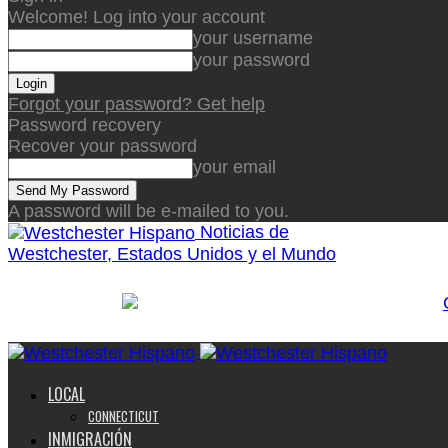
Welcome! Log into your account
your username
your password
Forgot your password? Get help
Password recovery
Recover your password
your email
A password will be e-mailed to you.
Noticias de
Westchester, Estados Unidos y el Mundo
LOCAL
CONNECTICUT
INMIGRACIÓN