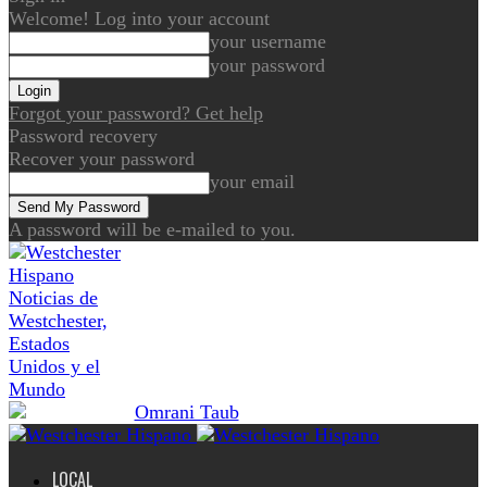
Welcome! Log into your account
your username
your password
Forgot your password? Get help
Password recovery
Recover your password
your email
A password will be e-mailed to you.
Noticias de
Westchester,
Estados
Unidos y el
Mundo
LOCAL