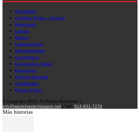
Actualidad
Conflicto Rusia – Ucrania
Mexicanos
Latinos
Nación
Latinoamérica
Internacionales
Coronavirus
Coronavirus-Salud
Elecciones
Informe Especial
Clasificados
Privacy Policy
© Copyright 2026, All Rights Reserved. |
info@westchesterhispano.net
| Telf.
914-831-7278
Más historias