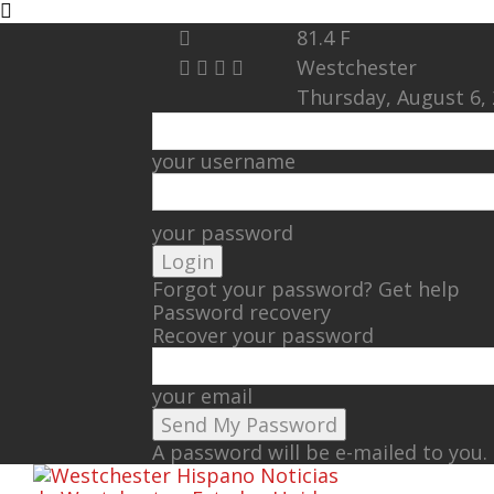
81.4
F
Westchester
Thursday, August 6,
your username
your password
Forgot your password? Get help
Password recovery
Recover your password
your email
A password will be e-mailed to you.
Noticias