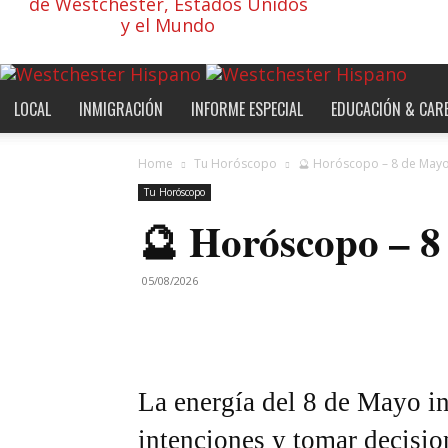
de Westchester, Estados Unidos
y el Mundo
LOCAL
INMIGRACIÓN
INFORME ESPECIAL
EDUCACIÓN & CAR
Home
Tu Horóscopo
🔮 Horóscopo – 8 de May
Tu Horóscopo
🔮 Horóscopo – 8
05/08/2026
La energía del 8 de Mayo inv
intenciones y tomar decisi