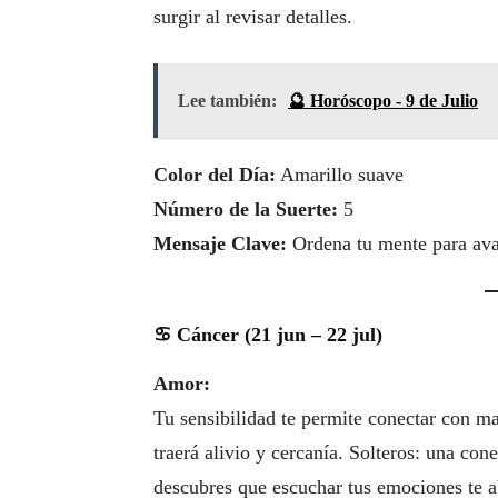
surgir al revisar detalles.
Lee también:
🔮 Horóscopo - 9 de Julio
Color del Día:
Amarillo suave
Número de la Suerte:
5
Mensaje Clave:
Ordena tu mente para ava
♋ Cáncer (21 jun – 22 jul)
Amor:
Tu sensibilidad te permite conectar con m
traerá alivio y cercanía. Solteros: una co
descubres que escuchar tus emociones te 