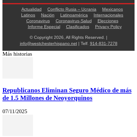
Actualidad
Conflicto Rusia – Ucrania
Mexicanos
Latinos
Nación
Latinoamérica
Internacionales
Coronavirus
Coronavirus-Salud
Elecciones
Informe Especial
Clasificados
Privacy Policy
© Copyright 2026, All Rights Reserved. |
info@westchesterhispano.net
| Telf.
914-831-7278
Más historias
Republicanos Eliminan Seguro Médico de más
de 1.5 Millones de Neoyorquinos
07/11/2025