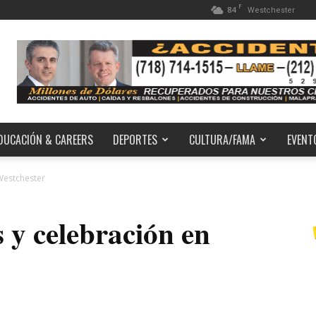
F
84
Westchester
DUCACIÓN & CAREERS
DEPORTES
CULTURA/FAMA
EVENT
 Westchester
s y celebración en