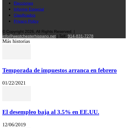
Elecciones
Informe Especial
Clasificados
Privacy Policy
© Copyright 2026, All Rights Reserved. |
info@westchesterhispano.net
| Telf.
914-831-7278
Más historias
Temporada de impuestos arranca en febrero
01/22/2021
El desempleo baja al 3.5% en EE.UU.
12/06/2019