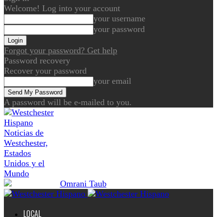
Welcome! Log into your account
your username
your password
Forgot your password? Get help
Password recovery
Recover your password
your email
A password will be e-mailed to you.
Noticias de
Westchester,
Estados
Unidos y el
Mundo
LOCAL