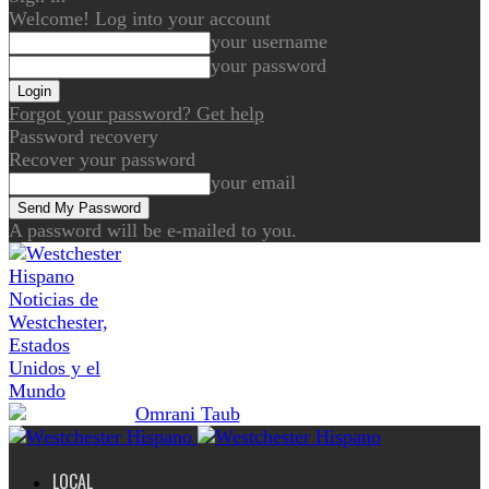
Welcome! Log into your account
your username
your password
Forgot your password? Get help
Password recovery
Recover your password
your email
A password will be e-mailed to you.
Noticias de
Westchester,
Estados
Unidos y el
Mundo
LOCAL