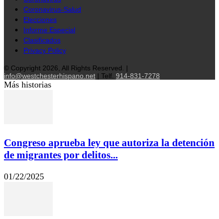
Coronavirus-Salud
Elecciones
Informe Especial
Clasificados
Privacy Policy
© Copyright 2026, All Rights Reserved. |
info@westchesterhispano.net
| Telf.
914-831-7278
Más historias
Congreso aprueba ley que autoriza la detención
de migrantes por delitos...
01/22/2025