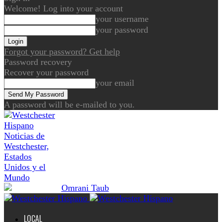
Welcome! Log into your account
your username
your password
Forgot your password? Get help
Password recovery
Recover your password
your email
A password will be e-mailed to you.
Noticias de
Westchester,
Estados
Unidos y el
Mundo
LOCAL