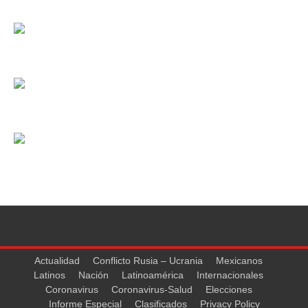
Actualidad
Conflicto Rusia – Ucrania
Mexicanos
Latinos
Nación
Latinoamérica
Internacionales
Coronavirus
Coronavirus-Salud
Elecciones
Informe Especial
Clasificados
Privacy Policy