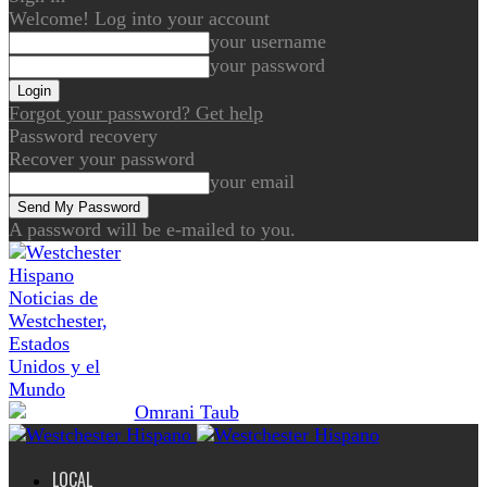
Welcome! Log into your account
your username
your password
Forgot your password? Get help
Password recovery
Recover your password
your email
A password will be e-mailed to you.
Noticias de
Westchester,
Estados
Unidos y el
Mundo
LOCAL