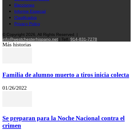
Elecciones
Informe Especial
Clasificados
Privacy Policy
© Copyright 2026, All Rights Reserved. |
info@westchesterhispano.net
| Telf.
914-831-7278
Más historias
Familia de alumno muerto a tiros inicia colecta
01/26/2022
Se preparan para la Noche Nacional contra el
crimen