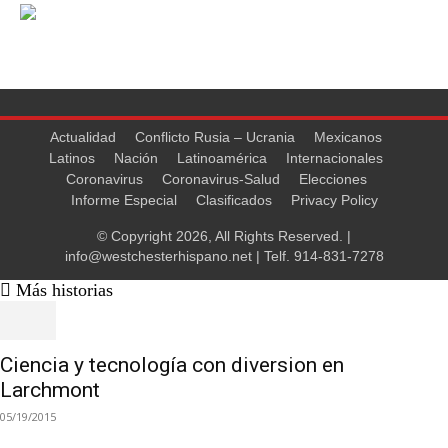
Actualidad
Conflicto Rusia – Ucrania
Mexicanos
Latinos
Nación
Latinoamérica
Internacionales
Coronavirus
Coronavirus-Salud
Elecciones
Informe Especial
Clasificados
Privacy Policy
© Copyright 2026, All Rights Reserved. |
info@westchesterhispano.net
| Telf.
914-831-7278
Más historias
Ciencia y tecnología con diversion en
Larchmont
05/19/2015