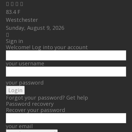
83.4
F
Westchester
Sunday, August 9, 2026
Sign in
Welcome! Log into your account
your username
your password
Forgot your password? Get help
Password recovery
Recover your password
your email