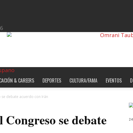
26
CACIÓN & CAREERS
DEPORTES
CULTURA/FAMA
EVENTOS
D
o se debate acuerdo con Irán
l Congreso se debate
24