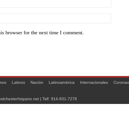
is browser for the next time I comment.
nos
Latinos
Nación
Latinoamérica
Internacionales
Coronav
stchesterhispano.net
| Telf.
914-831-7278