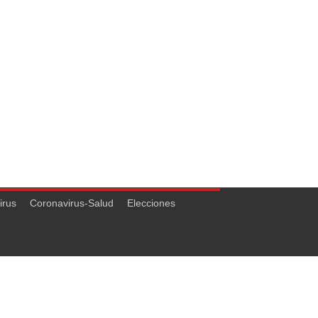
irus
Coronavirus-Salud
Elecciones