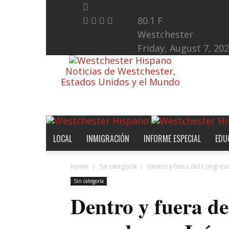
80.1
F
Westchester
Friday, August 7, 20
Noticias de Westchester,
Estados Unidos y el Mundo
LOCAL
INMIGRACIÓN
INFORME ESPECIAL
EDU
Home
Sin categoría
Dentro y fuera del Congres
Sin categoría
Dentro y fuera de