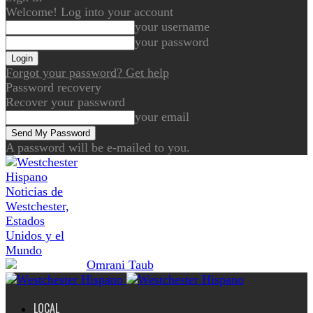
Welcome! Log into your account
your username
your password
Forgot your password? Get help
Password recovery
Recover your password
your email
A password will be e-mailed to you.
Noticias de
Westchester,
Estados
Unidos y el
Mundo
LOCAL