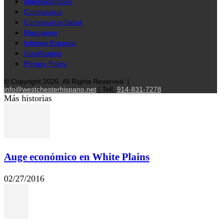
Internacionales
Coronavirus
Coronavirus-Salud
Elecciones
Informe Especial
Clasificados
Privacy Policy
© Copyright 2026, All Rights Reserved. |
info@westchesterhispano.net
| Telf.
914-831-7278
Más historias
Auge económico en White Plains
02/27/2016