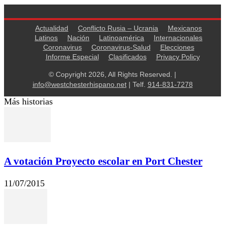
Actualidad
Conflicto Rusia – Ucrania
Mexicanos
Latinos
Nación
Latinoamérica
Internacionales
Coronavirus
Coronavirus-Salud
Elecciones
Informe Especial
Clasificados
Privacy Policy
© Copyright 2026, All Rights Reserved. |
info@westchesterhispano.net
| Telf.
914-831-7278
Más historias
A votación Proyecto escolar en Port Chester
11/07/2015