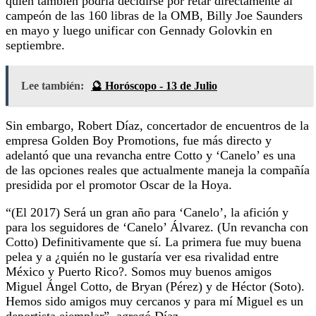
quien también podría decidirse por retar directamente al
campeón de las 160 libras de la OMB, Billy Joe Saunders
en mayo y luego unificar con Gennady Golovkin en
septiembre.
Lee también:
🔮 Horóscopo - 13 de Julio
Sin embargo, Robert Díaz, concertador de encuentros de la
empresa Golden Boy Promotions, fue más directo y
adelantó que una revancha entre Cotto y ‘Canelo’ es una
de las opciones reales que actualmente maneja la compañía
presidida por el promotor Oscar de la Hoya.
“(El 2017) Será un gran año para ‘Canelo’, la afición y
para los seguidores de ‘Canelo’ Álvarez. (Un revancha con
Cotto) Definitivamente que sí. La primera fue muy buena
pelea y a ¿quién no le gustaría ver esa rivalidad entre
México y Puerto Rico?. Somos muy buenos amigos
Miguel Ángel Cotto, de Bryan (Pérez) y de Héctor (Soto).
Hemos sido amigos muy cercanos y para mí Miguel es un
deportista ejemplar”, agregó Díaz.