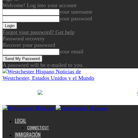
Welcome! Log into your account
your username
your password
Forgot your password? Get help
Password recovery
Recover your password
your email
A password will be e-mailed to you.
Noticias de
Westchester, Estados Unidos y el Mundo
LOCAL
CONNECTICUT
INMIGRACIÓN