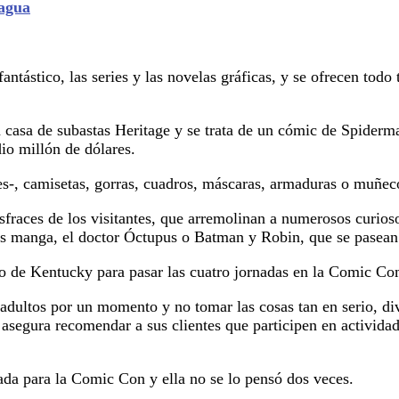
 agua
tástico, las series y las novelas gráficas, y se ofrecen todo
a casa de subastas Heritage y se trata de un cómic de Spider
io millón de dólares.
es-, camisetas, gorras, cuadros, máscaras, armaduras o muñec
sfraces de los visitantes, que arremolinan a numerosos curio
s manga, el doctor Óctupus o Batman y Robin, que se pasean po
o de Kentucky para pasar las cuatro jornadas en la Comic Com
dultos por un momento y no tomar las cosas tan en serio, dive
e asegura recomendar a sus clientes que participen en actividade
ada para la Comic Con y ella no se lo pensó dos veces.