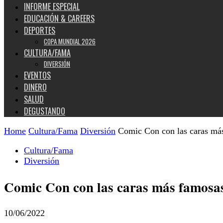
INFORME ESPECIAL
EDUCACIÓN & CAREERS
DEPORTES
COPA MUNDIAL 2026
CULTURA/FAMA
DIVERSIÓN
EVENTOS
DINERO
SALUD
DEGUSTANDO
Home
Cultura/Fama
Diversión
Comic Con con las caras más 
Cultura/Fama
Diversión
Comic Con con las caras más famosas d
10/06/2022