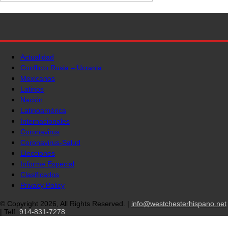
Actualidad
Conflicto Rusia – Ucrania
Mexicanos
Latinos
Nación
Latinoamérica
Internacionales
Coronavirus
Coronavirus-Salud
Elecciones
Informe Especial
Clasificados
Privacy Policy
© Copyright 2026, All Rights Reserved. |
info@westchesterhispano.net
| Telf.
914-831-7278