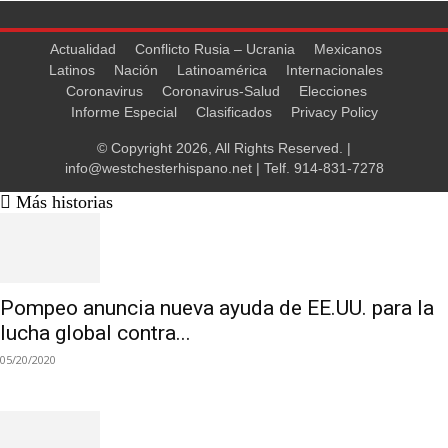
Actualidad
Conflicto Rusia – Ucrania
Mexicanos
Latinos
Nación
Latinoamérica
Internacionales
Coronavirus
Coronavirus-Salud
Elecciones
Informe Especial
Clasificados
Privacy Policy
© Copyright 2026, All Rights Reserved. |
info@westchesterhispano.net
| Telf.
914-831-7278
Más historias
Pompeo anuncia nueva ayuda de EE.UU. para la
lucha global contra...
05/20/2020