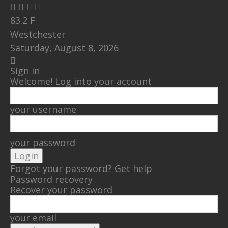
83.2
F
Westchester
Saturday, August 8, 2026
Sign in
Welcome! Log into your account
your username
your password
Forgot your password? Get help
Password recovery
Recover your password
your email