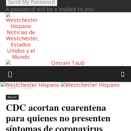
A password will be e-mailed to you.
Noticias de
Westchester,
Estados
Unidos y el
Mundo
Home
Nación
Nación
CDC acortan cuarentena
para quienes no presenten
síntomas de coronavirus