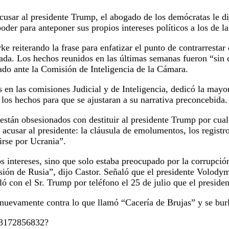
acusar al presidente Trump, el abogado de los demócratas le di
er para anteponer sus propios intereses políticos a los de la
e reiterando la frase para enfatizar el punto de contrarresta
cuada. Los hechos reunidos en las últimas semanas fueron “sin
sado ante la Comisión de Inteligencia de la Cámara.
s en las comisiones Judicial y de Inteligencia, dedicó la may
 los hechos para que se ajustaran a su narrativa preconcebida.
 están obsesionados con destituir al presidente Trump por cual
cusar al presidente: la cláusula de emolumentos, los registro
irse por Ucrania”.
 intereses, sino que solo estaba preocupado por la corrupció
olusión de Rusia”, dijo Castor. Señaló que el presidente Volod
 con el Sr. Trump por teléfono el 25 de julio que el preside
nuevamente contra lo que llamó “Cacería de Brujas” y se bur
273172856832?