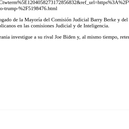
Ctwterm%5E1204058273172856832&ref_url=https%3A%2F%
itico-trump-%2F5198476.html
bogado de la Mayoría del Comisión Judicial Barry Berke y del
icanos en las comisiones Judicial y de Inteligencia.
ia investigue a su rival Joe Biden y, al mismo tiempo, retene