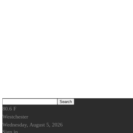
80.6
F
Westchester
Wednesday, August 5, 2026
Sign in