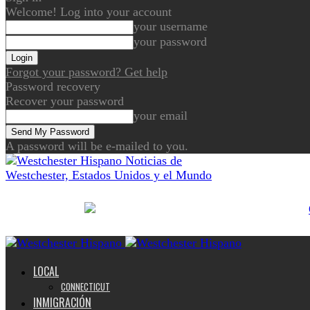
Welcome! Log into your account
your username
your password
Forgot your password? Get help
Password recovery
Recover your password
your email
A password will be e-mailed to you.
Noticias de
Westchester, Estados Unidos y el Mundo
LOCAL
CONNECTICUT
INMIGRACIÓN