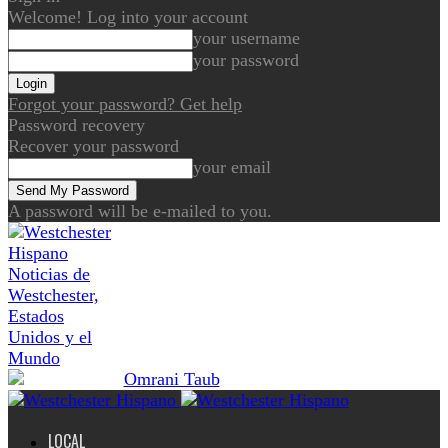
Welcome! Log into your account
your username
your password
Forgot your password? Get help
Password recovery
Recover your password
your email
A password will be e-mailed to you.
Noticias de
Westchester,
Estados
Unidos y el
Mundo
LOCAL