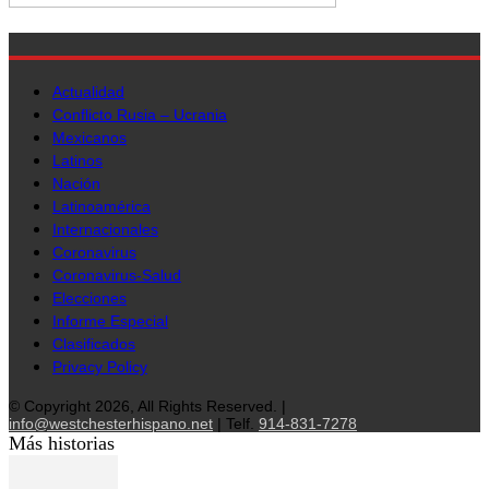
Actualidad
Conflicto Rusia – Ucrania
Mexicanos
Latinos
Nación
Latinoamérica
Internacionales
Coronavirus
Coronavirus-Salud
Elecciones
Informe Especial
Clasificados
Privacy Policy
© Copyright 2026, All Rights Reserved. |
info@westchesterhispano.net
| Telf.
914-831-7278
Más historias