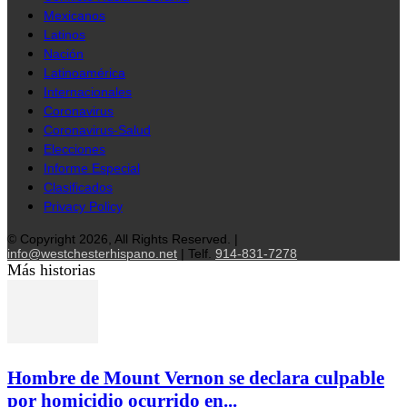
Mexicanos
Latinos
Nación
Latinoamérica
Internacionales
Coronavirus
Coronavirus-Salud
Elecciones
Informe Especial
Clasificados
Privacy Policy
© Copyright 2026, All Rights Reserved. |
info@westchesterhispano.net
| Telf.
914-831-7278
Más historias
Hombre de Mount Vernon se declara culpable
por homicidio ocurrido en...