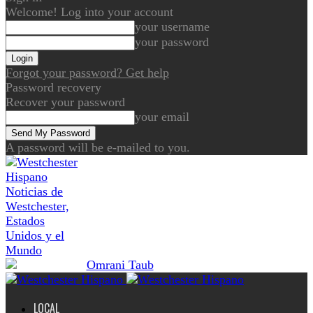
Welcome! Log into your account
your username
your password
Forgot your password? Get help
Password recovery
Recover your password
your email
A password will be e-mailed to you.
Noticias de
Westchester,
Estados
Unidos y el
Mundo
LOCAL