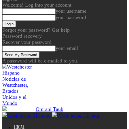
Welcome! Log into your account
your username
your password
Forgot your password? Get help
Password recovery
Recover your password
your email
A password will be e-mailed to you.
Noticias de
Westchester,
Estados
Unidos y el
Mundo
LOCAL