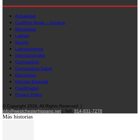
Actualidad
Conflicto Rusia – Ucrania
Mexicanos
Latinos
Nación
Latinoamérica
Internacionales
Coronavirus
Coronavirus-Salud
Elecciones
Informe Especial
Clasificados
Privacy Policy
© Copyright 2026, All Rights Reserved. |
info@westchesterhispano.net
| Telf.
914-831-7278
Más historias