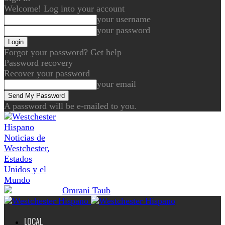
Welcome! Log into your account
your username
your password
Forgot your password? Get help
Password recovery
Recover your password
your email
A password will be e-mailed to you.
Noticias de
Westchester,
Estados
Unidos y el
Mundo
LOCAL