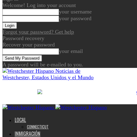
Welcome! Log into your account
your username
your password
Forgot your password? Get help
Password recovery
Recover your password
your email
A password will be e-mailed to you.
Noticias de
Westchester, Estados Unidos y el Mundo
LOCAL
CONNECTICUT
INMIGRACIÓN