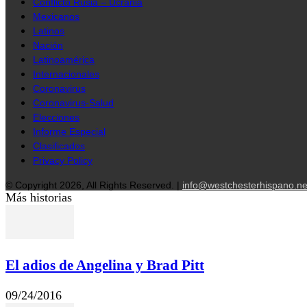
Conflicto Rusia – Ucrania
Mexicanos
Latinos
Nación
Latinoamérica
Internacionales
Coronavirus
Coronavirus-Salud
Elecciones
Informe Especial
Clasificados
Privacy Policy
© Copyright 2026, All Rights Reserved. |
info@westchesterhispano.ne
Más historias
El adios de Angelina y Brad Pitt
09/24/2016