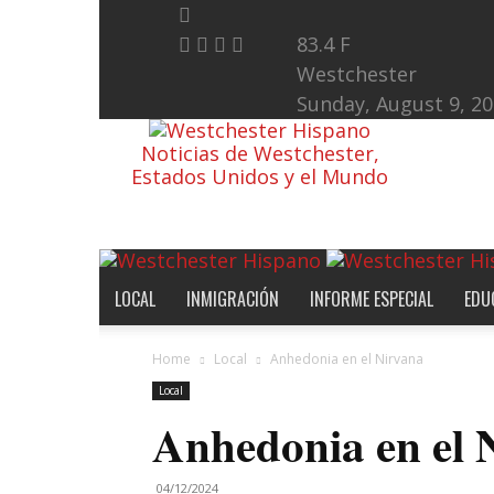
83.4
F
Westchester
Sunday, August 9, 2
Noticias de Westchester,
Estados Unidos y el Mundo
LOCAL
INMIGRACIÓN
INFORME ESPECIAL
EDU
Home
Local
Anhedonia en el Nirvana
Local
Anhedonia en el 
04/12/2024