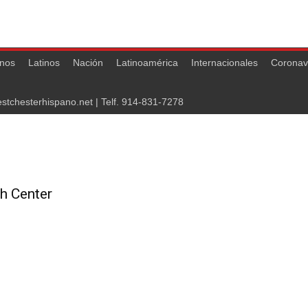
nos
Latinos
Nación
Latinoamérica
Internacionales
Coronav
stchesterhispano.net
| Telf.
914-831-7278
h Center