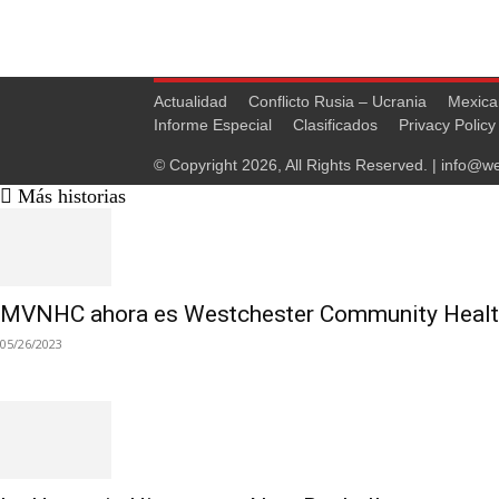
Actualidad
Conflicto Rusia – Ucrania
Mexica
Informe Especial
Clasificados
Privacy Policy
© Copyright 2026, All Rights Reserved. |
info@we
Más historias
MVNHC ahora es Westchester Community Healt
05/26/2023