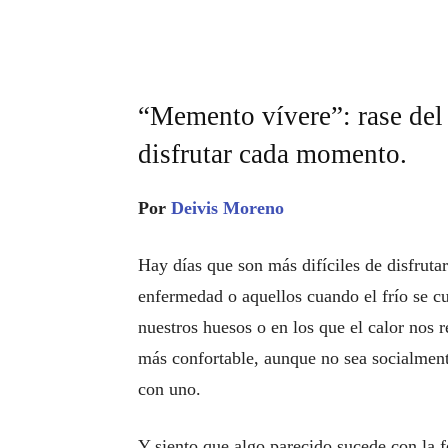
“Memento vívere”: rase del l
disfrutar cada momento.
Por
Deivis Moreno
Hay días que son más difíciles de disfruta
enfermedad o aquellos cuando el frío se cu
nuestros huesos o en los que el calor nos 
más confortable, aunque no sea socialmen
con uno.
Y siento que algo parecido sucede con la f