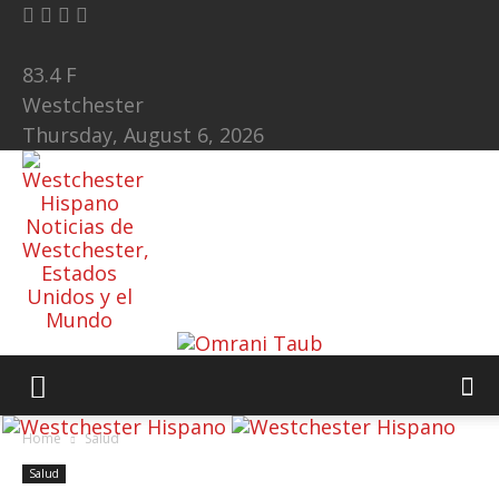
83.4
F
Westchester
Thursday, August 6, 2026
Noticias de
Westchester,
Estados
Unidos y el
Mundo
Home
Salud
Salud