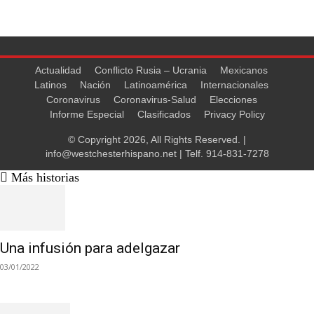
Actualidad
Conflicto Rusia – Ucrania
Mexicanos
Latinos
Nación
Latinoamérica
Internacionales
Coronavirus
Coronavirus-Salud
Elecciones
Informe Especial
Clasificados
Privacy Policy
© Copyright 2026, All Rights Reserved. |
info@westchesterhispano.net
| Telf.
914-831-7278
Más historias
Una infusión para adelgazar
03/01/2022