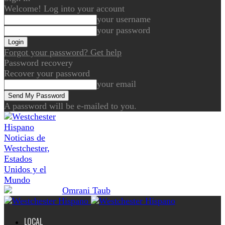
Welcome! Log into your account
your username
your password
Forgot your password? Get help
Password recovery
Recover your password
your email
A password will be e-mailed to you.
Noticias de
Westchester,
Estados
Unidos y el
Mundo
LOCAL