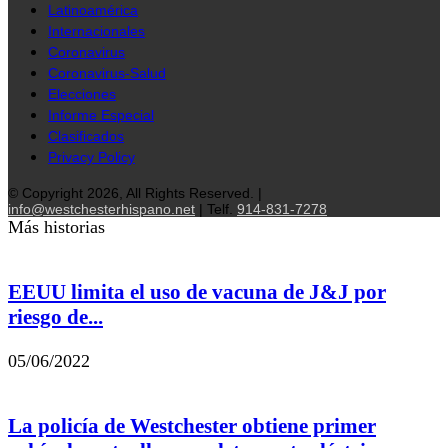
Latinoamérica
Internacionales
Coronavirus
Coronavirus-Salud
Elecciones
Informe Especial
Clasificados
Privacy Policy
© Copyright 2026, All Rights Reserved. |
info@westchesterhispano.net
| Telf.
914-831-7278
Más historias
EEUU limita el uso de vacuna de J&J por
riesgo de...
05/06/2022
La policía de Westchester obtiene primer