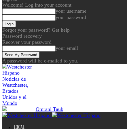
Welcome! Log into your account
your username
your password
Forgot your password? Get help
Password recovery
Recover your password
your email
A password will be e-mailed to you.
Noticias de
Westchester,
Estados
Unidos y el
Mundo
LOCAL