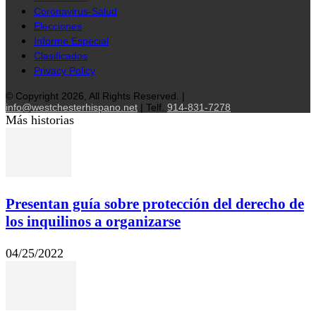
Coronavirus-Salud
Elecciones
Informe Especial
Clasificados
Privacy Policy
© Copyright 2026, All Rights Reserved. |
info@westchesterhispano.net
| Telf.
914-831-7278
Más historias
Presentan guía sobre protección del derecho de
los inquilinos a organizarse
04/25/2022