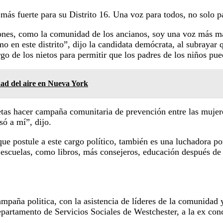
ás fuerte para su Distrito 16. Una voz para todos, no solo pa
ones, como la comunidad de los ancianos, soy una voz más ma
o en este distrito”, dijo la candidata demócrata, al subrayar 
rgo de los nietos para permitir que los padres de los niños pu
ad del aire en Nueva York
etas hacer campaña comunitaria de prevención entre las mujere
ó a mí”, dijo.
ue postule a este cargo político, también es una luchadora po
 escuelas, como libros, más consejeros, educación después de 
paña politica, con la asistencia de líderes de la comunidad y
epartamento de Servicios Sociales de Westchester, a la ex co