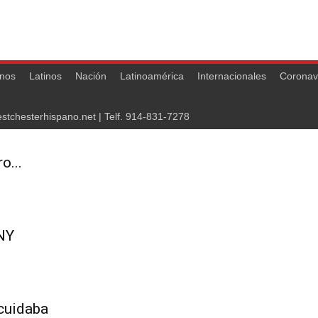
nos
Latinos
Nación
Latinoamérica
Internacionales
Coronav
stchesterhispano.net
| Telf.
914-831-7278
o...
UNY
 cuidaba