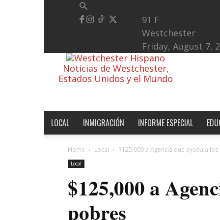
91
F
Westchester
Friday, August 7, 
Noticias de Westchester,
Estados Unidos y el Mundo
LOCAL
INMIGRACIÓN
INFORME ESPECIAL
EDU
Home
Local
$125,000 a Agencia que ayuda a los
Local
$125,000 a Agenci
pobres