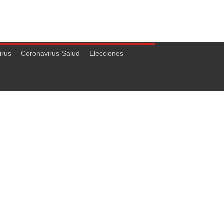
irus
Coronavirus-Salud
Elecciones