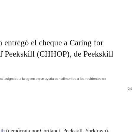
h entregó el cheque a Caring for
f Peekskill (CHHOP), de Peekskill
inal asignado a la agencia que ayuda con alimentos a los residentes de
24
ith
(demócrata por Cortlandt, Peekskill, Yorktown),