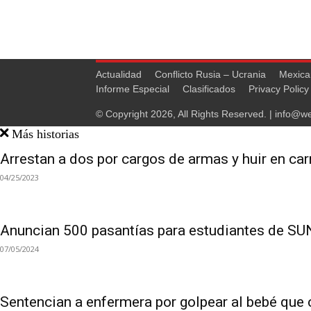
Actualidad
Conflicto Rusia – Ucrania
Mexica
Informe Especial
Clasificados
Privacy Policy
© Copyright 2026, All Rights Reserved. |
info@we
Más historias
Arrestan a dos por cargos de armas y huir en carr
04/25/2023
Anuncian 500 pasantías para estudiantes de S
07/05/2024
Sentencian a enfermera por golpear al bebé que