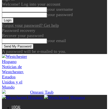
Welcome! Log into your account
your username
your password
Forgot your password? Get help
Password recovery
Recover your password
your email
A password will be e-mailed to you.
Noticias de
Westchester,
Estados
Unidos y el
Mundo
LOCAL