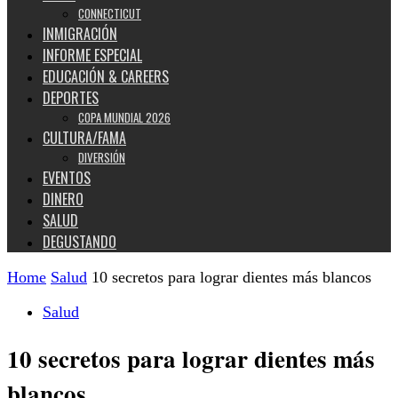
CONNECTICUT
INMIGRACIÓN
INFORME ESPECIAL
EDUCACIÓN & CAREERS
DEPORTES
COPA MUNDIAL 2026
CULTURA/FAMA
DIVERSIÓN
EVENTOS
DINERO
SALUD
DEGUSTANDO
Home
Salud
10 secretos para lograr dientes más blancos
Salud
10 secretos para lograr dientes más
blancos