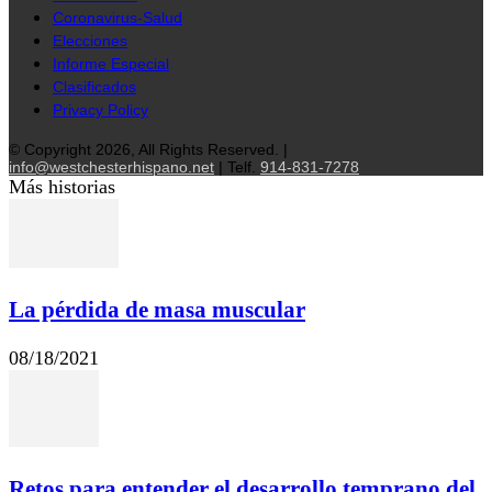
Coronavirus-Salud
Elecciones
Informe Especial
Clasificados
Privacy Policy
© Copyright 2026, All Rights Reserved. |
info@westchesterhispano.net
| Telf.
914-831-7278
Más historias
La pérdida de masa muscular
08/18/2021
Retos para entender el desarrollo temprano del