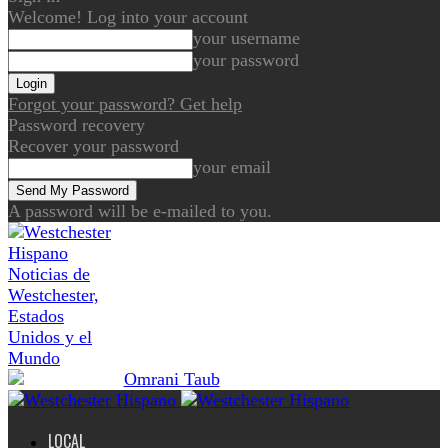
Welcome! Log into your account
your username
your password
Forgot your password? Get help
Password recovery
Recover your password
your email
A password will be e-mailed to you.
Noticias de
Westchester,
Estados
Unidos y el
Mundo
LOCAL