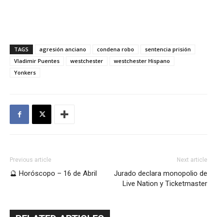
TAGS
agresión anciano
condena robo
sentencia prisión
Vladimir Puentes
westchester
westchester Hispano
Yonkers
Previous article
Next article
🔮 Horóscopo – 16 de Abril
Jurado declara monopolio de
Live Nation y Ticketmaster