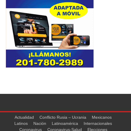
Actualidad
Conflicto Rusia – Ucrania
Mexicanos
Latinos
Nación
Latinoamérica
Internacionales
Coronavirus
Coronavirus-Salud
Elecciones