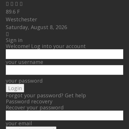
89.6
F
Westchester
Saturday, August 8, 2026
Sign in
Welcome! Log into your account
your username
your password
Forgot your password? Get help
Password recovery
Recover your password
your email