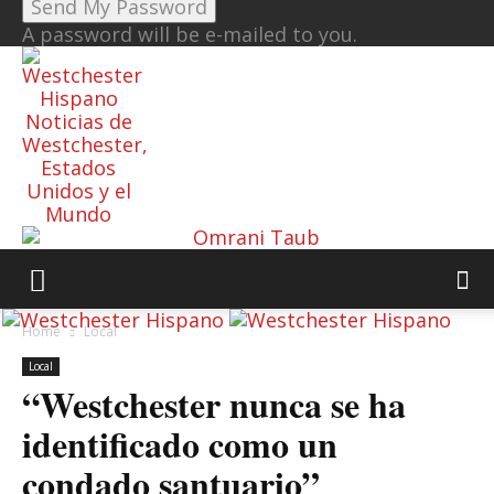
A password will be e-mailed to you.
Noticias de
Westchester,
Estados
Unidos y el
Mundo
Home
Local
Local
“Westchester nunca se ha
identificado como un
condado santuario”