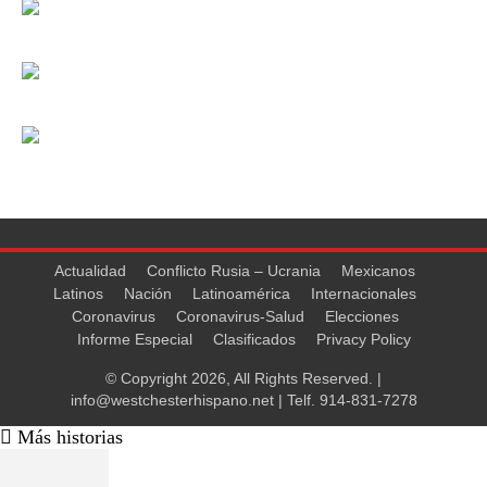
Actualidad
Conflicto Rusia – Ucrania
Mexicanos
Latinos
Nación
Latinoamérica
Internacionales
Coronavirus
Coronavirus-Salud
Elecciones
Informe Especial
Clasificados
Privacy Policy
© Copyright 2026, All Rights Reserved. |
info@westchesterhispano.net
| Telf.
914-831-7278
Más historias